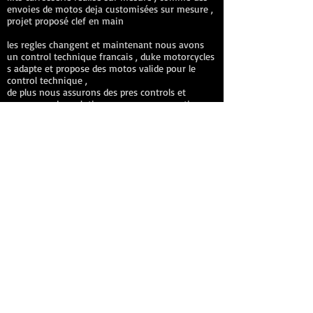
envoies de motos deja customisées sur mesure ,
projet proposé clef en main
les regles changent et maintenant nous avons
un control technique francais , duke motorcycles
s adapte et propose des motos valide pour le
control technique ,
de plus nous assurons des pres controls et
proposons des solutions pour vos preparations
afin qu elles puissent passer le controle
technique pour plus d information contatez nous
via la rubrique contact du site
DUKE Motorcycles workshop preparation
interviews restoration, custom and body repair
painter cafe racer bobber scrambler in nice
monaco cannes antibes paris vence marseille
lyon marseille, world, maintenance and
preparation yamaha suzuki honda dax,
monkey and msx
Duke motorcycles france counter motogadget
koso daytona acewell cafe racer brat scrambler
.
new: many specific bmw ninet parts are
coming, assembly in the duke motorcycles