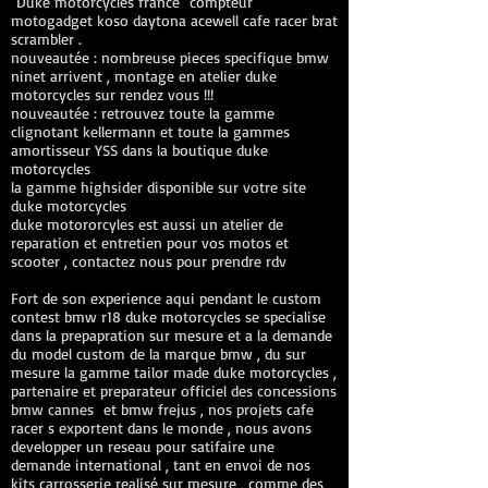
Duke motorcycles france compteur
motogadget koso daytona acewell cafe racer brat
scrambler .
nouveautée : nombreuse pieces specifique bmw
ninet arrivent , montage en atelier duke
motorcycles sur rendez vous !!!
nouveautée : retrouvez toute la gamme
clignotant kellermann et toute la gammes
amortisseur YSS dans la boutique duke
motorcycles
la gamme highsider disponible sur votre site
duke motorcycles
duke motororcyles est aussi un atelier de
reparation et entretien pour vos motos et
scooter , contactez nous pour prendre rdv
Fort de son experience aqui pendant le custom
contest bmw r18 duke motorcycles se specialise
dans la prepapration sur mesure et a la demande
du model custom de la marque bmw , du sur
mesure la gamme tailor made duke motorcycles ,
partenaire et preparateur officiel des concessions
bmw cannes et bmw frejus , nos projets cafe
racer s exportent dans le monde , nous avons
developper un reseau pour satifaire une
demande international , tant en envoi de nos
kits carrosserie realisé sur mesure , comme des