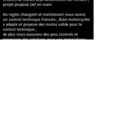
projet proposé clef en main
les regles changent et maintenant nous avons
un control technique francais , duke motorcycles
s adapte et propose des motos valide pour le
control technique ,
de plus nous assurons des pres controls et
proposons des solutions pour vos preparations
afin qu elles puissent passer le controle
technique pour plus d information contatez nous
via la rubrique contact du site
DUKE Motorcycles workshop preparation
interviews restoration, custom and body repair
painter cafe racer bobber scrambler in nice
monaco cannes antibes paris vence marseille
lyon marseille, world, maintenance and
preparation yamaha suzuki honda dax,
monkey and msx
Duke motorcycles france counter motogadget
koso daytona acewell cafe racer brat scrambler
.
new: many specific bmw ninet parts are
coming, assembly in the duke motorcycles
workshop by appointment!!!