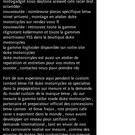
motogadget koso daytona acewell cafe racer brat
scrambler .
nouveautée : nombreuse pieces specifique bmw
ninet arrivent , montage en atelier duke
motorcycles sur rendez vous !!!
nouveautée : retrouvez toute la gamme
clignotant kellermann et toute la gammes
amortisseur YSS dans la boutique duke
motorcycles
la gamme highsider disponible sur votre site
duke motorcycles
duke motororcyles est aussi un atelier de
reparation et entretien pour vos motos et
scooter , contactez nous pour prendre rdv
Fort de son experience aqui pendant le custom
contest bmw r18 duke motorcycles se specialise
dans la prepapration sur mesure et a la demande
du model custom de la marque bmw , du sur
mesure la gamme tailor made duke motorcycles ,
partenaire et preparateur officiel des concessions
bmw cannes et bmw frejus , nos projets cafe
racer s exportent dans le monde , nous avons
developper un reseau pour satifaire une
demande international , tant en envoi de nos
kits carrosserie realisé sur mesure , comme des
envoies de motos deja customisées sur mesure ,