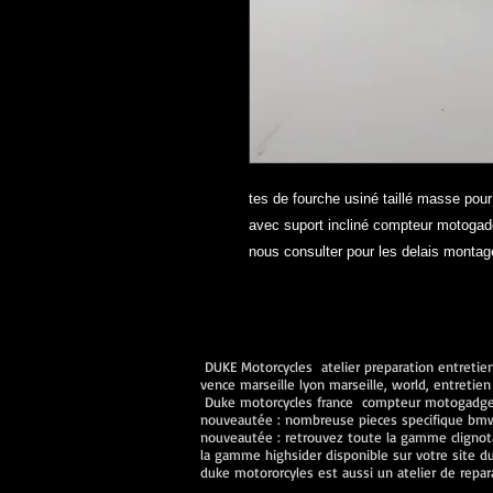
tes de fourche usiné taillé masse pou
avec suport incliné compteur motoga
nous consulter pour les delais montag
DUKE Motorcycles atelier preparation entretiens
vence marseille lyon marseille, world, entret
Duke motorcycles france compteur motogadget 
nouveautée : nombreuse pieces specifique bmw n
nouveautée : retrouvez toute la gamme clignot
la gamme highsider disponible sur votre site d
duke motororcyles est aussi un atelier de repa