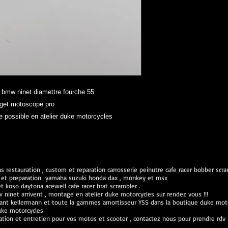
r bmw ninet diamettre fourche 55
dget motoscope pro
e possible en atelier duke motorcycles
 restauration , custom et reparation carrosserie peinutre cafe racer bobber scr
ien et preparation yamaha suzuki honda dax , monkey et msx
koso daytona acewell cafe racer brat scrambler .
inet arrivent , montage en atelier duke motorcycles sur rendez vous !!!
ant kellermann et toute la gammes amortisseur YSS dans la boutique duke mot
uke motorcycles
ration et entretien pour vos motos et scooter , contactez nous pour prendre rdv