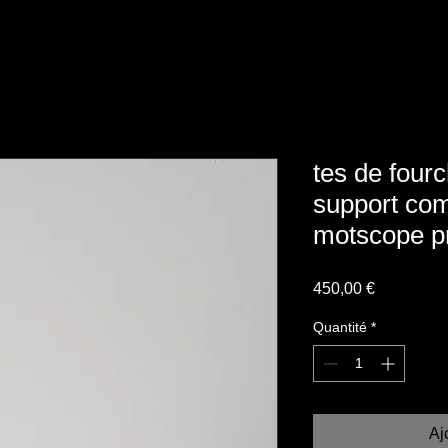
tes de four
support co
motscope p
Prix
450,00 €
Quantité
*
Aj