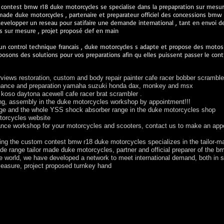
 contest bmw r18 duke motorcycles se specialise dans la prepapration sur mes
de duke motorcycles , partenaire et preparateur officiel des concessions bmw 
velopper un reseau pour satifaire une demande international , tant en envoi de 
sur mesure , projet proposé clef en main
n control technique francais , duke motorcycles s adapte et propose des motos v
osons des solutions pour vos preparations afin qu elles puissent passer le cont
iews restoration, custom and body repair painter cafe racer bobber scramble
tenance and preparation yamaha suzuki honda dax, monkey and msx
oso daytona acewell cafe racer brat scrambler .
ng, assembly in the duke motorcycles workshop by appointment!!!
ange and the whole YSS shock absorber range in the duke motorcycles shop
otorcycles website
nance workshop for your motorcycles and scooters, contact us to make an app
ring the custom contest bmw r18 duke motorcycles specializes in the tailor-ma
de range tailor made duke motorcycles, partner and official preparer of the
he world, we have developed a network to meet international demand, both in 
easure, project proposed turnkey hand