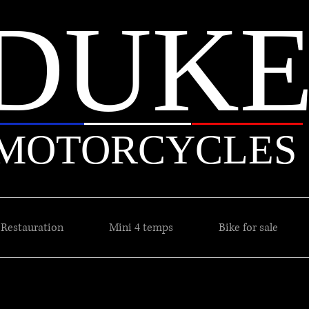
DUK
MOTORCYCLES
Restauration
Mini 4 temps
Bike for sale