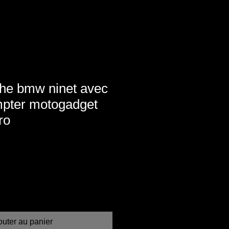
che bmw ninet avec
mpter motogadget
ro
outer au panier