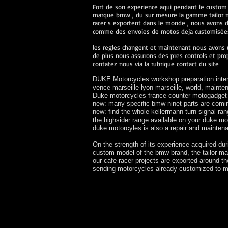
Fort de son experience aqui pendant le custom
marque bmw , du sur mesure la gamme tailor ma
racer s exportent dans le monde , nous avons de
comme des envoies de motos deja customisées 
les regles changent et maintenant nous avons u
de plus nous assurons des pres controls et prop
contatez nous via la rubrique contact du site
DUKE Motorcycles workshop preparation interv
vence marseille lyon marseille, world, main
Duke motorcycles france counter motogadget k
new: many specific bmw ninet parts are comi
new: find the whole kellermann turn signal r
the highsider range available on your duke m
duke motorcyles is also a repair and mainte
On the strength of its experience acquired du
custom model of the bmw brand, the tailor-ma
our cafe racer projects are exported around t
sending motorcycles already customized to m