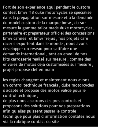
Fort de son experience aqui pendant le custom
contest bmw r18 duke motorcycles se specialise
dans la prepapration sur mesure et a la demande
du model custom de la marque bmw , du sur
mesure la gamme tailor made duke motorcycles ,
partenaire et preparateur officiel des concessions
bmw cannes et bmw frejus , nos projets cafe
racer s exportent dans le monde , nous avons
developper un reseau pour satifaire une
demande international , tant en envoi de nos
kits carrosserie realisé sur mesure , comme des
envoies de motos deja customisées sur mesure ,
projet proposé clef en main
les regles changent et maintenant nous avons
un control technique francais , duke motorcycles
s adapte et propose des motos valide pour le
control technique ,
de plus nous assurons des pres controls et
proposons des solutions pour vos preparations
afin qu elles puissent passer le controle
technique pour plus d information contatez nous
via la rubrique contact du site
DUKE Motorcycles workshop preparation