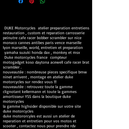
DUKE Motorcycles atelier preparation entretiens
restauration , custom et reparation carrosserie
peinutre cafe racer bobber scrambler sur nice
monaco cannes antibes paris vence marseille
lyon marseille, world, entretien et preparation
yamaha suzuki honda dax , monkey et msx
Duke motorcycles france compteur
motogadget koso daytona acewell cafe racer brat
scrambler .
nouveautée : nombreuse pieces specifique bmw
ninet arrivent , montage en atelier duke
motorcycles sur rendez vous !!!
nouveautée : retrouvez toute la gamme
clignotant kellermann et toute la gammes
amortisseur YSS dans la boutique duke
motorcycles
la gamme highsider disponible sur votre site
duke motorcycles
duke motororcyles est aussi un atelier de
reparation et entretien pour vos motos et
scooter , contactez nous pour prendre rdv