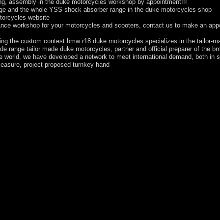
ng, assembly in the duke motorcycles workshop by appointment!!!
ange and the whole YSS shock absorber range in the duke motorcycles shop
otorcycles website
nance workshop for your motorcycles and scooters, contact us to make an app
ring the custom contest bmw r18 duke motorcycles specializes in the tailor-ma
de range tailor made duke motorcycles, partner and official preparer of the
he world, we have developed a network to meet international demand, both in 
easure, project proposed turnkey hand