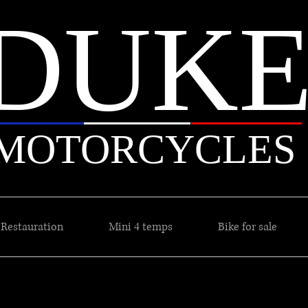
DUK
MOTORCYCLES
Restauration
Mini 4 temps
Bike for sale