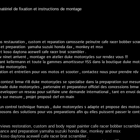
tériel de fixation et instructions de montage
 restauration , custom et reparation carrosserie peinutre cafe racer bobber scr
ien et preparation yamaha suzuki honda dax , monkey et msx
koso daytona acewell cafe racer brat scrambler .
inet arrivent , montage en atelier duke motorcycles sur rendez vous !!!
ant kellermann et toute la gammes amortisseur YSS dans la boutique duke mot
uke motorcycles
ration et entretien pour vos motos et scooter , contactez nous pour prendre rdv
 contest bmw r18 duke motorcycles se specialise dans la prepapration sur mes
de duke motorcycles , partenaire et preparateur officiel des concessions bmw 
velopper un reseau pour satifaire une demande international , tant en envoi de 
sur mesure , projet proposé clef en main
n control technique francais , duke motorcycles s adapte et propose des motos v
osons des solutions pour vos preparations afin qu elles puissent passer le cont
iews restoration, custom and body repair painter cafe racer bobber scramble
tenance and preparation yamaha suzuki honda dax, monkey and msx
oso daytona acewell cafe racer brat scrambler .