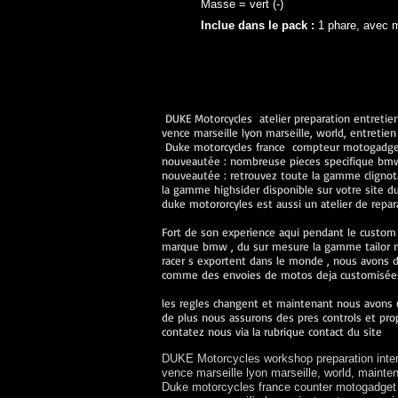
Masse = vert (-)
Inclue dans le pack :
1 phare, avec ma
DUKE Motorcycles atelier preparation entretiens
vence marseille lyon marseille, world, entret
Duke motorcycles france compteur motogadget 
nouveautée : nombreuse pieces specifique bmw n
nouveautée : retrouvez toute la gamme clignot
la gamme highsider disponible sur votre site d
duke motororcyles est aussi un atelier de repa
Fort de son experience aqui pendant le custom
marque bmw , du sur mesure la gamme tailor ma
racer s exportent dans le monde , nous avons de
comme des envoies de motos deja customisées 
les regles changent et maintenant nous avons u
de plus nous assurons des pres controls et prop
contatez nous via la rubrique contact du site
DUKE Motorcycles workshop preparation interv
vence marseille lyon marseille, world, main
Duke motorcycles france counter motogadget k