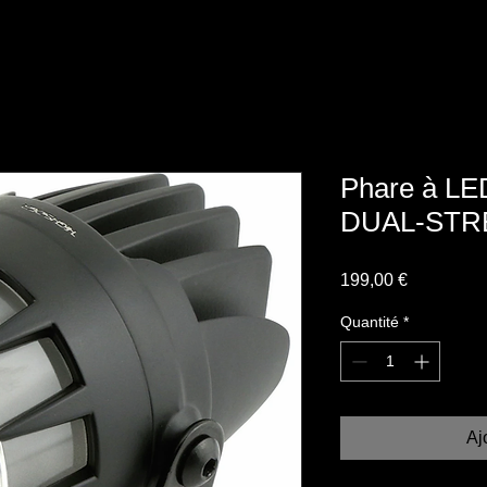
Phare à L
DUAL-STR
Prix
199,00 €
Quantité
*
Aj