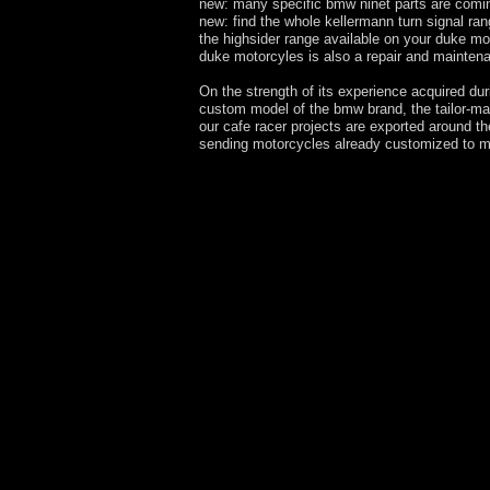
new: many specific bmw ninet parts are comi
new: find the whole kellermann turn signal r
the highsider range available on your duke m
duke motorcyles is also a repair and mainte
On the strength of its experience acquired du
custom model of the bmw brand, the tailor-ma
our cafe racer projects are exported around t
sending motorcycles already customized to m