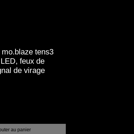
 mo.blaze tens3
e LED, feux de
gnal de virage
outer au panier