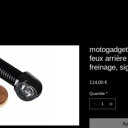
motogadget
feux arrièr
freinage, si
Prix
114,00 €
Quantité
*
Aj