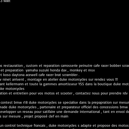
3 watt
 restauration , custom et reparation carrosserie peinutre cafe racer bobber scr
ien et preparation yamaha suzuki honda dax , monkey et msx
koso daytona acewell cafe racer brat scrambler .
inet arrivent , montage en atelier duke motorcycles sur rendez vous !!!
ant kellermann et toute la gammes amortisseur YSS dans la boutique duke mot
uke motorcycles
ration et entretien pour vos motos et scooter , contactez nous pour prendre rdv
 contest bmw r18 duke motorcycles se specialise dans la prepapration sur mes
de duke motorcycles , partenaire et preparateur officiel des concessions bmw 
velopper un reseau pour satifaire une demande international , tant en envoi de 
sur mesure , projet proposé clef en main
n control technique francais , duke motorcycles s adapte et propose des motos v