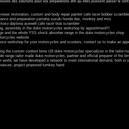
osons des solutions pour vos preparations afin qu elles puissent passer le cont
iews restoration, custom and body repair painter cafe racer bobber scramble
tenance and preparation yamaha suzuki honda dax, monkey and msx
oso daytona acewell cafe racer brat scrambler .
ng, assembly in the duke motorcycles workshop by appointment!!!
ange and the whole YSS shock absorber range in the duke motorcycles shop
otorcycles website
nance workshop for your motorcycles and scooters, contact us to make an app
ring the custom contest bmw r18 duke motorcycles specializes in the tailor-ma
de range tailor made duke motorcycles, partner and official preparer of the
he world, we have developed a network to meet international demand, both in 
easure, project proposed turnkey hand