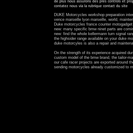
de plus nous assurons des pres controls et prop
contatez nous via la rubrique contact du site
DUKE Motorcycles workshop preparation interv
vence marseille lyon marseille, world, main
Duke motorcycles france counter motogadget k
new: many specific bmw ninet parts are comi
new: find the whole kellermann turn signal r
the highsider range available on your duke m
duke motorcyles is also a repair and mainte
On the strength of its experience acquired du
custom model of the bmw brand, the tailor-ma
our cafe racer projects are exported around t
sending motorcycles already customized to m