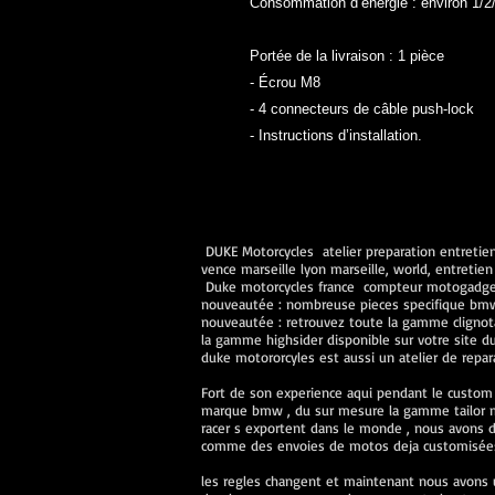
Consommation d’énergie : environ 1/2/
Portée de la livraison : 1 pièce
- Écrou M8
- 4 connecteurs de câble push-lock
- Instructions d’installation.
DUKE Motorcycles atelier preparation entretiens
vence marseille lyon marseille, world, entret
Duke motorcycles france compteur motogadget 
nouveautée : nombreuse pieces specifique bmw n
nouveautée : retrouvez toute la gamme clignot
la gamme highsider disponible sur votre site d
duke motororcyles est aussi un atelier de repa
Fort de son experience aqui pendant le custom
marque bmw , du sur mesure la gamme tailor ma
racer s exportent dans le monde , nous avons de
comme des envoies de motos deja customisées 
les regles changent et maintenant nous avons u