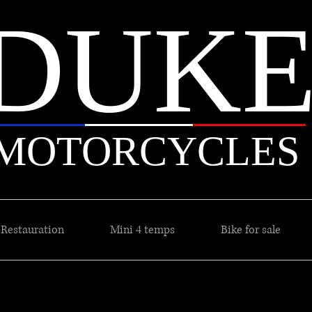
DUK
MOTORCYCLES
Restauration
Mini 4 temps
Bike for sale