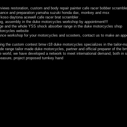
iews restoration, custom and body repair painter cafe racer bobber scramble
tenance and preparation yamaha suzuki honda dax, monkey and msx
oso daytona acewell cafe racer brat scrambler .
ng, assembly in the duke motorcycles workshop by appointment!!!
ange and the whole YSS shock absorber range in the duke motorcycles shop
otorcycles website
nance workshop for your motorcycles and scooters, contact us to make an app
ring the custom contest bmw r18 duke motorcycles specializes in the tailor-ma
de range tailor made duke motorcycles, partner and official preparer of the
he world, we have developed a network to meet international demand, both in 
easure, project proposed turnkey hand