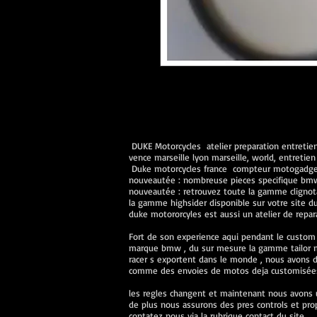
DUKE Motorcycles atelier preparation entretiens
vence marseille lyon marseille, world, entret
Duke motorcycles france compteur motogadget 
nouveautée : nombreuse pieces specifique bmw n
nouveautée : retrouvez toute la gamme clignot
la gamme highsider disponible sur votre site d
duke motororcyles est aussi un atelier de repa
Fort de son experience aqui pendant le custom
marque bmw , du sur mesure la gamme tailor ma
racer s exportent dans le monde , nous avons de
comme des envoies de motos deja customisées 
les regles changent et maintenant nous avons u
de plus nous assurons des pres controls et prop
contatez nous via la rubrique contact du site