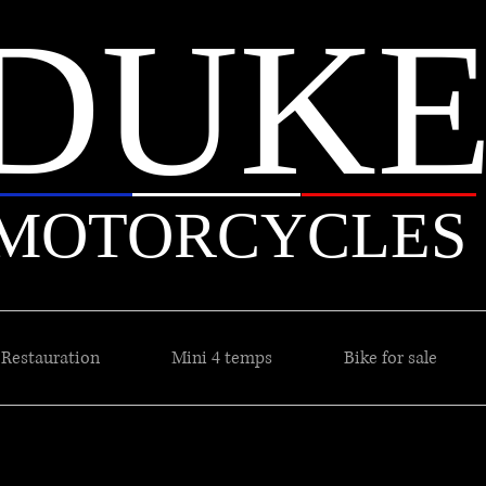
DUK
MOTORCYCLES
Restauration
Mini 4 temps
Bike for sale