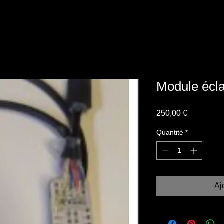
Module écla
Prix
250,00 €
Quantité
*
Aj