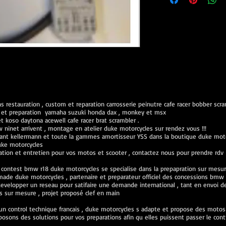
 restauration , custom et reparation carrosserie peinutre cafe racer bobber scr
ien et preparation yamaha suzuki honda dax , monkey et msx
koso daytona acewell cafe racer brat scrambler .
inet arrivent , montage en atelier duke motorcycles sur rendez vous !!!
ant kellermann et toute la gammes amortisseur YSS dans la boutique duke mot
uke motorcycles
ration et entretien pour vos motos et scooter , contactez nous pour prendre rdv
 contest bmw r18 duke motorcycles se specialise dans la prepapration sur mes
de duke motorcycles , partenaire et preparateur officiel des concessions bmw 
velopper un reseau pour satifaire une demande international , tant en envoi de 
sur mesure , projet proposé clef en main
n control technique francais , duke motorcycles s adapte et propose des motos v
osons des solutions pour vos preparations afin qu elles puissent passer le cont