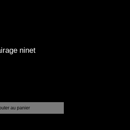
irage ninet
outer au panier