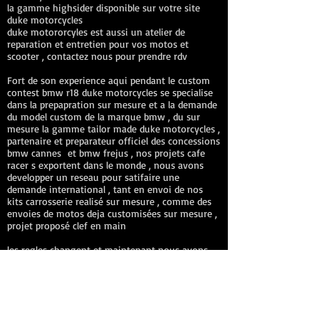
la gamme highsider disponible sur votre site
duke motorcycles
duke motororcyles est aussi un atelier de
reparation et entretien pour vos motos et
scooter , contactez nous pour prendre rdv
Fort de son experience aqui pendant le custom
contest bmw r18 duke motorcycles se specialise
dans la prepapration sur mesure et a la demande
du model custom de la marque bmw , du sur
mesure la gamme tailor made duke motorcycles ,
partenaire et preparateur officiel des concessions
bmw cannes et bmw frejus , nos projets cafe
racer s exportent dans le monde , nous avons
developper un reseau pour satifaire une
demande international , tant en envoi de nos
kits carrosserie realisé sur mesure , comme des
envoies de motos deja customisées sur mesure ,
projet proposé clef en main
les regles changent et maintenant nous avons
un control technique francais , duke motorcycles
s adapte et propose des motos valide pour le
control technique ,
de plus nous assurons des pres controls et
proposons des solutions pour vos preparations