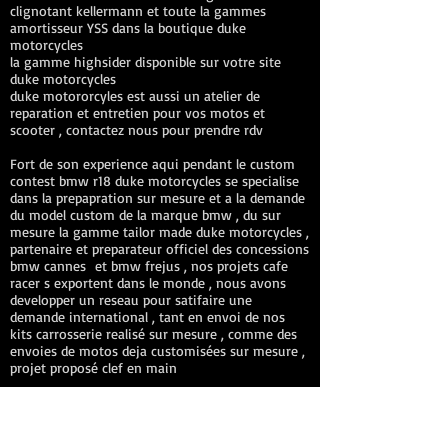
clignotant kellermann et toute la gammes
amortisseur YSS dans la boutique duke
motorcycles
la gamme highsider disponible sur votre site
duke motorcycles
duke motororcyles est aussi un atelier de
reparation et entretien pour vos motos et
scooter , contactez nous pour prendre rdv
Fort de son experience aqui pendant le custom
contest bmw r18 duke motorcycles se specialise
dans la prepapration sur mesure et a la demande
du model custom de la marque bmw , du sur
mesure la gamme tailor made duke motorcycles ,
partenaire et preparateur officiel des concessions
bmw cannes et bmw frejus , nos projets cafe
racer s exportent dans le monde , nous avons
developper un reseau pour satifaire une
demande international , tant en envoi de nos
kits carrosserie realisé sur mesure , comme des
envoies de motos deja customisées sur mesure ,
projet proposé clef en main
les regles changent et maintenant nous avons
un control technique francais , duke motorcycles
s adapte et propose des motos valide pour le