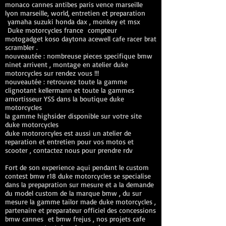
monaco cannes antibes paris vence marseille
lyon marseille, world, entretien et preparation
yamaha suzuki honda dax , monkey et msx
Duke motorcycles france compteur
motogadget koso daytona acewell cafe racer brat
scrambler .
nouveautée : nombreuse pieces specifique bmw
ninet arrivent , montage en atelier duke
motorcycles sur rendez vous !!!
nouveautée : retrouvez toute la gamme
clignotant kellermann et toute la gammes
amortisseur YSS dans la boutique duke
motorcycles
la gamme highsider disponible sur votre site
duke motorcycles
duke motororcyles est aussi un atelier de
reparation et entretien pour vos motos et
scooter , contactez nous pour prendre rdv
Fort de son experience aqui pendant le custom
contest bmw r18 duke motorcycles se specialise
dans la prepapration sur mesure et a la demande
du model custom de la marque bmw , du sur
mesure la gamme tailor made duke motorcycles ,
partenaire et preparateur officiel des concessions
bmw cannes et bmw frejus , nos projets cafe