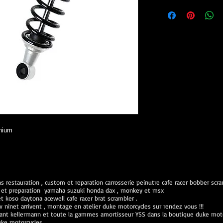
inium
 restauration , custom et reparation carrosserie peinutre cafe racer bobber scr
ien et preparation yamaha suzuki honda dax , monkey et msx
koso daytona acewell cafe racer brat scrambler .
inet arrivent , montage en atelier duke motorcycles sur rendez vous !!!
ant kellermann et toute la gammes amortisseur YSS dans la boutique duke mot
uke motorcycles