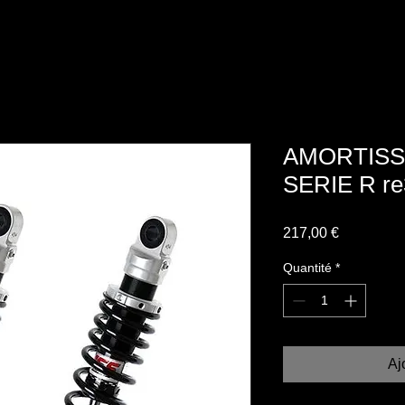
AMORTISS
SERIE R re
Prix
217,00 €
Quantité
*
Aj