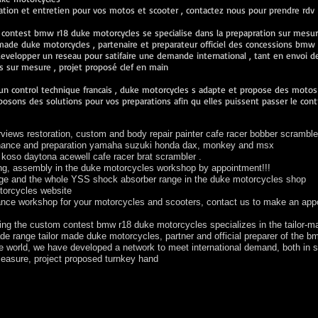
ration et entretien pour vos motos et scooter , contactez nous pour prendre rdv
 contest bmw r18 duke motorcycles se specialise dans la prepapration sur mes
de duke motorcycles , partenaire et preparateur officiel des concessions bmw 
velopper un reseau pour satifaire une demande international , tant en envoi de 
sur mesure , projet proposé clef en main
n control technique francais , duke motorcycles s adapte et propose des motos v
osons des solutions pour vos preparations afin qu elles puissent passer le cont
iews restoration, custom and body repair painter cafe racer bobber scramble
tenance and preparation yamaha suzuki honda dax, monkey and msx
oso daytona acewell cafe racer brat scrambler .
ng, assembly in the duke motorcycles workshop by appointment!!!
ange and the whole YSS shock absorber range in the duke motorcycles shop
otorcycles website
nance workshop for your motorcycles and scooters, contact us to make an app
ring the custom contest bmw r18 duke motorcycles specializes in the tailor-ma
de range tailor made duke motorcycles, partner and official preparer of the
he world, we have developed a network to meet international demand, both in 
easure, project proposed turnkey hand