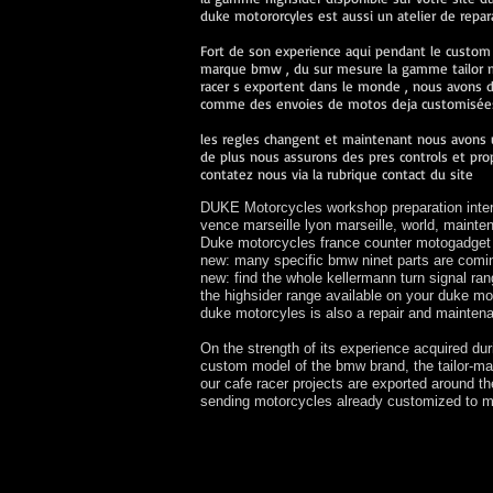
duke motororcyles est aussi un atelier de repa
Fort de son experience aqui pendant le custom
marque bmw , du sur mesure la gamme tailor ma
racer s exportent dans le monde , nous avons de
comme des envoies de motos deja customisées 
les regles changent et maintenant nous avons u
de plus nous assurons des pres controls et prop
contatez nous via la rubrique contact du site
DUKE Motorcycles workshop preparation interv
vence marseille lyon marseille, world, main
Duke motorcycles france counter motogadget k
new: many specific bmw ninet parts are comi
new: find the whole kellermann turn signal r
the highsider range available on your duke m
duke motorcyles is also a repair and mainte
On the strength of its experience acquired du
custom model of the bmw brand, the tailor-ma
our cafe racer projects are exported around t
sending motorcycles already customized to m