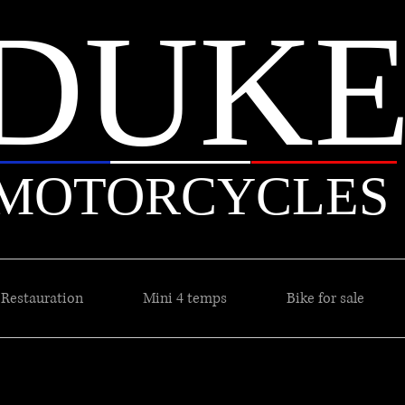
DUK
MOTORCYCLES
Restauration
Mini 4 temps
Bike for sale