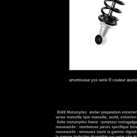
amortisseur yss serie R couleur alum
DUKE Motorcycles atelier preparation entretiens
vence marseille lyon marseille, world, entret
Duke motorcycles france compteur motogadget 
nouveautée : nombreuse pieces specifique bmw n
nouveautée : retrouvez toute la gamme clignot
la gamme highsider disponible sur votre site d